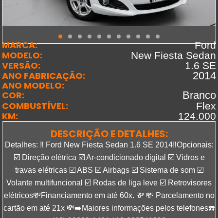
MARCA:
Ford
MODELO:
New Fiesta Sedan
VERSÃO:
1.6 SE
ANO FABRICAÇÃO:
2014
ANO MODELO:
COR:
Branco
COMBUSTÍVEL:
Flex
KM:
124.000
DESCRIÇÃO E DETALHES:
Detalhes: ‼️ Ford New Fiesta Sedan 1.6 SE 2014‼️Opcionais:
☑️ Direção elétrica ☑️ Ar-condicionado digital ☑️ Vidros e
travas elétricas ☑️ ABS ☑️ Airbags ☑️ Sistema de som ☑️
Volante multifuncional ☑️ Rodas de liga leve ☑️ Retrovisores
elétricos💸Financiamento em até 60x. 💸 💸 Parcelamento no
cartão em até 21x 💸➡️Maiores informações pelos telefones☎️