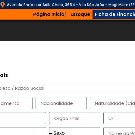
Avenida Professor Adib Chaib, 3654 - Vila São João - Mogi Mirim/SP
Página Inicial
Estoque
Ficha de Financ
ais