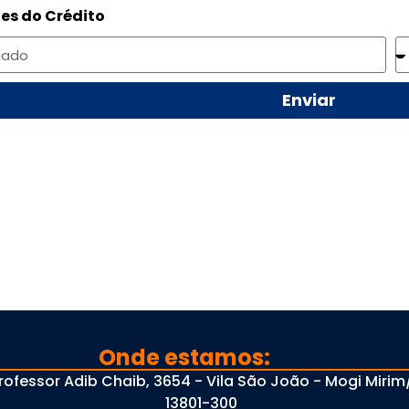
es do Crédito
Enviar
Onde estamos:
rofessor Adib Chaib, 3654 - Vila São João - Mogi Mirim/
13801-300